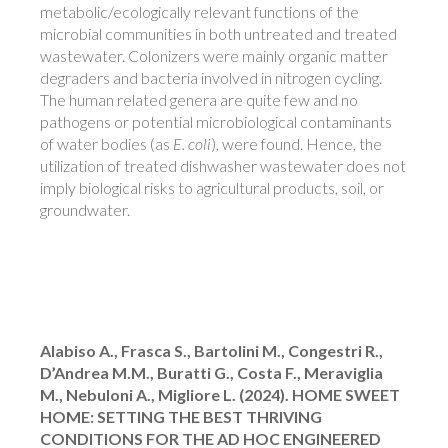
metabolic/ecologically relevant functions of the
microbial communities in both untreated and treated
wastewater. Colonizers were mainly organic matter
degraders and bacteria involved in nitrogen cycling.
The human related genera are quite few and no
pathogens or potential microbiological contaminants
of water bodies (as
E. coli
), were found. Hence, the
utilization of treated dishwasher wastewater does not
imply biological risks to agricultural products, soil, or
groundwater.
Alabiso A., Frasca S., Bartolini M., Congestri R.,
D’Andrea M.M., Buratti G., Costa F., Meraviglia
M., Nebuloni A., Migliore L. (2024). HOME SWEET
HOME: SETTING THE BEST THRIVING
CONDITIONS FOR THE AD HOC ENGINEERED