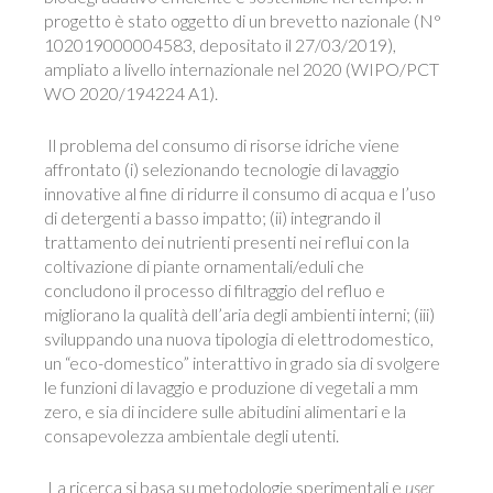
progetto è stato oggetto di un brevetto nazionale (N°
102019000004583, depositato il 27/03/2019),
ampliato a livello internazionale nel 2020 (WIPO/PCT
WO 2020/194224 A1).
Il problema del consumo di risorse idriche viene
affrontato (i) selezionando tecnologie di lavaggio
innovative al fine di ridurre il consumo di acqua e l’uso
di detergenti a basso impatto; (ii) integrando il
trattamento dei nutrienti presenti nei reflui con la
coltivazione di piante ornamentali/eduli che
concludono il processo di filtraggio del refluo e
migliorano la qualità dell’aria degli ambienti interni; (iii)
sviluppando una nuova tipologia di elettrodomestico,
un “eco-domestico” interattivo in grado sia di svolgere
le funzioni di lavaggio e produzione di vegetali a mm
zero, e sia di incidere sulle abitudini alimentari e la
consapevolezza ambientale degli utenti.
La ricerca si basa su metodologie sperimentali e
user