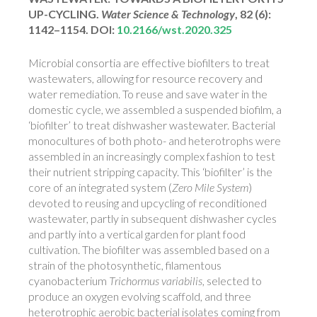
UP-CYCLING
.
Water Science & Technology
, 82 (6):
1142–1154. DOI:
10.2166/wst.2020.325
Microbial consortia are effective biofilters to treat
wastewaters, allowing for resource recovery and
water remediation. To reuse and save water in the
domestic cycle, we assembled a suspended biofilm, a
‘biofilter’ to treat dishwasher wastewater. Bacterial
monocultures of both photo- and heterotrophs were
assembled in an increasingly complex fashion to test
their nutrient stripping capacity. This ‘biofilter’ is the
core of an integrated system (
Zero Mile System
)
devoted to reusing and upcycling of reconditioned
wastewater, partly in subsequent dishwasher cycles
and partly into a vertical garden for plant food
cultivation. The biofilter was assembled based on a
strain of the photosynthetic, filamentous
cyanobacterium
Trichormus variabilis
, selected to
produce an oxygen evolving scaffold, and three
heterotrophic aerobic bacterial isolates coming from