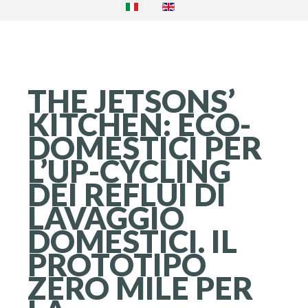
THE
JETSONS’
KITCHEN:
ECO-
DOMESTICI
PER
L’UP-CYCLING
DEI
REFLUI
DI
LAVAGGIO
DOMESTICI.
IL
PROTOTIPO
ZERO
MILE
PER