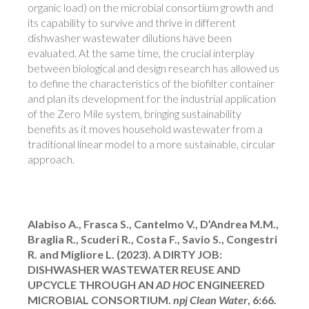
organic load) on the microbial consortium growth and
its capability to survive and thrive in different
dishwasher wastewater dilutions have been
evaluated. At the same time, the crucial interplay
between biological and design research has allowed us
to define the characteristics of the biofilter container
and plan its development for the industrial application
of the Zero Mile system, bringing sustainability
benefits as it moves household wastewater from a
traditional linear model to a more sustainable, circular
approach.
Alabiso A., Frasca S., Cantelmo V., D’Andrea M.M.,
Braglia R., Scuderi R., Costa F., Savio S., Congestri
R. and Migliore L. (2023).
A DIRTY JOB:
DISHWASHER WASTEWATER REUSE AND
UPCYCLE THROUGH AN
AD HOC
ENGINEERED
MICROBIAL CONSORTIUM.
npj Clean Water
,
6:66.