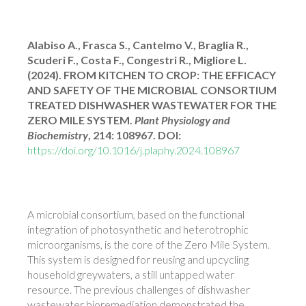
Alabiso A., Frasca S., Cantelmo V., Braglia R.,
Scuderi F., Costa F., Congestri R., Migliore L.
(2024). FROM KITCHEN TO CROP: THE EFFICACY
AND SAFETY OF THE MICROBIAL CONSORTIUM
TREATED DISHWASHER WASTEWATER FOR THE
ZERO MILE SYSTEM.
Plant Physiology and
Biochemistry
, 214: 108967. DOI:
https://doi.org/10.1016/j.plaphy.2024.108967
A microbial consortium, based on the functional
integration of photosynthetic and heterotrophic
microorganisms, is the core of the Zero Mile System.
This system is designed for reusing and upcycling
household greywaters, a still untapped water
resource. The previous challenges of dishwasher
wastewater bioremediation demonstrated the