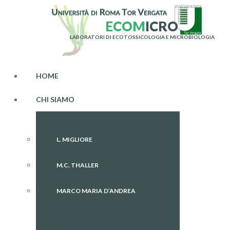
E
C
O
M
I
C
R
O
LABORATORI DI ECOTOSSICOLOGIA E MICROBIOLOGIA
HOME
CHI SIAMO
L. MIGLIORE
M.C. THALLER
MARCO MARIA D’ANDREA