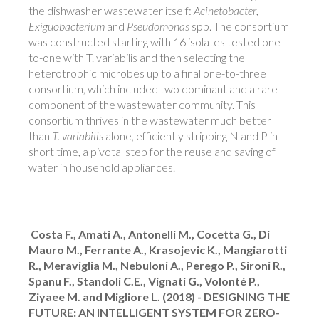
the dishwasher wastewater itself:
Acinetobacter
,
Exiguobacterium
and
Pseudomonas
spp. The consortium
was constructed starting with 16 isolates tested one-
to-one with T. variabilis and then selecting the
heterotrophic microbes up to a final one-to-three
consortium, which included two dominant and a rare
component of the wastewater community. This
consortium thrives in the wastewater much better
than
T. variabilis
alone, efficiently stripping N and P in
short time, a pivotal step for the reuse and saving of
water in household appliances.
Costa F., Amati A., Antonelli M., Cocetta G., Di
Mauro M., Ferrante A., Kraso
jevic K., Mangiarotti
R., Meraviglia M., Nebuloni A., Perego P., Sironi R.,
Spanu F., Standoli C.E., Vignati G., Volonté P.,
Ziyaee M. and Migliore L. (2018) - DESIGNING THE
FUTURE: AN INTELLIGENT SYSTEM FOR ZERO-