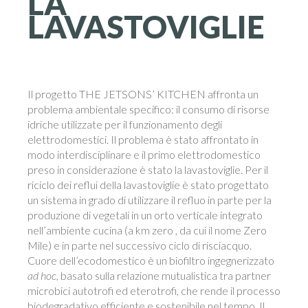
LA
LAVASTOVIGLIE
Il progetto THE JETSONS’ KITCHEN affronta un
problema ambientale specifico: il consumo di risorse
idriche utilizzate per il funzionamento degli
elettrodomestici. Il problema è stato affrontato in
modo interdisciplinare e il primo elettrodomestico
preso in considerazione è stato la lavastoviglie. Per il
riciclo dei reflui della lavastoviglie è stato progettato
un sistema in grado di utilizzare il refluo in parte per la
produzione di vegetali in un orto verticale integrato
nell’ambiente cucina (a km zero , da cui il nome Zero
Mile) e in parte nel successivo ciclo di risciacquo.
Cuore dell’ecodomestico è un biofiltro ingegnerizzato
ad hoc
, basato sulla relazione mutualistica tra partner
microbici autotrofi ed eterotrofi, che rende il processo
biodegradativo efficiente e sostenibile nel tempo. Il