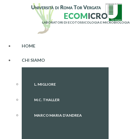
E
C
O
M
I
C
R
O
LABORATORI DI ECOTOSSICOLOGIA E MICROBIOLOGIA
HOME
CHI SIAMO
L. MIGLIORE
M.C. THALLER
MARCO MARIA D’ANDREA