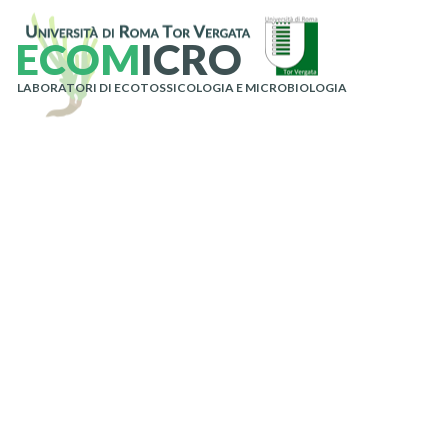
E
C
O
M
I
C
R
O
LABORATORI DI ECOTOSSICOLOGIA E MICROBIOLOGIA