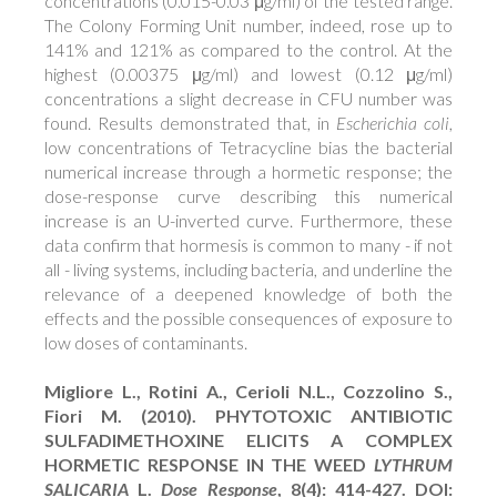
concentrations (0.015-0.03 μg/ml) of the tested range.
The Colony Forming Unit number, indeed, rose up to
141% and 121% as compared to the control. At the
highest (0.00375 μg/ml) and lowest (0.12 μg/ml)
concentrations a slight decrease in CFU number was
found. Results demonstrated that, in
Escherichia coli
,
low concentrations of Tetracycline bias the bacterial
numerical increase through a hormetic response; the
dose-response curve describing this numerical
increase is an U-inverted curve. Furthermore, these
data confirm that hormesis is common to many - if not
all - living systems, including bacteria, and underline the
relevance of a deepened knowledge of both the
effects and the possible consequences of exposure to
low doses of contaminants.
Migliore L., Rotini A., Cerioli N.L., Cozzolino S.,
Fiori M. (2010). PHYTOTOXIC ANTIBIOTIC
SULFADIMETHOXINE ELICITS A COMPLEX
HORMETIC RESPONSE IN THE WEED
LYTHRUM
SALICARIA
L.
Dose Response
, 8(4): 414-427. DOI: