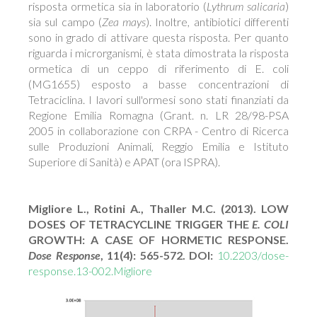
risposta ormetica sia in laboratorio (
Lythrum salicaria
)
sia sul campo (
Zea mays
). Inoltre, antibiotici differenti
sono in grado di attivare questa risposta. Per quanto
riguarda i microrganismi, è stata dimostrata la risposta
ormetica di un ceppo di riferimento di E. coli
(MG1655) esposto a basse concentrazioni di
Tetraciclina. I lavori sull'ormesi sono stati finanziati da
Regione Emilia Romagna (Grant. n. LR 28/98-PSA
2005 in collaborazione con CRPA - Centro di Ricerca
sulle Produzioni Animali, Reggio Emilia e Istituto
Superiore di Sanità) e APAT (ora ISPRA).
Migliore L., Rotini A., Thaller M.C. (2013). LOW
DOSES OF TETRACYCLINE TRIGGER THE
E. COLI
GROWTH: A CASE OF HORMETIC RESPONSE.
Dose Response
, 11(4): 565-572. DOI:
10.2203/dose-
response.13-002.Migliore