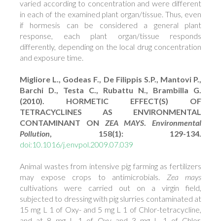
varied according to concentration and were different
in each of the examined plant organ/tissue. Thus, even
if hormesis can be considered a general plant
response, each plant organ/tissue responds
differently, depending on the local drug concentration
and exposure time.
Migliore L., Godeas F., De Filippis S.P., Mantovi P.,
Barchi D., Testa C., Rubattu N., Brambilla G.
(2010). HORMETIC EFFECT(S) OF
TETRACYCLINES AS ENVIRONMENTAL
CONTAMINANT ON
ZEA MAYS
.
Environmental
Pollution
, 158(1): 129-134.
doi:10.1016/j.envpol.2009.07.039
Animal wastes from intensive pig farming as fertilizers
may expose crops to antimicrobials.
Zea mays
cultivations were carried out on a virgin field,
subjected to dressing with pig slurries contaminated at
15 mg L 1 of Oxy- and 5 mg L 1 of Chlor-tetracycline,
and at 8 mg L 1 of Oxy and 3 mg L 1 of Chlor,