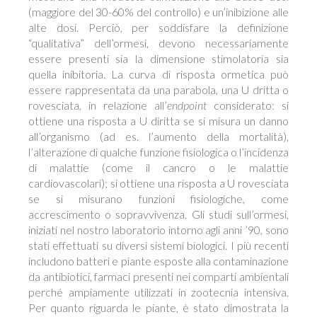
(maggiore del 30-60% del controllo) e un’inibizione alle
alte dosi. Perciò, per soddisfare la definizione
“qualitativa” dell’ormesi, devono necessariamente
essere presenti sia la dimensione stimolatoria sia
quella inibitoria. La curva di risposta ormetica può
essere rappresentata da una parabola, una U dritta o
rovesciata, in relazione all’
endpoint
considerato: si
ottiene una risposta a U diritta se si misura un danno
all’organismo (ad es. l’aumento della mortalità),
l’alterazione di qualche funzione fisiologica o l’incidenza
di malattie (come il cancro o le malattie
cardiovascolari); si ottiene una risposta a U rovesciata
se si misurano funzioni fisiologiche, come
accrescimento o sopravvivenza. Gli studi sull’ormesi,
iniziati nel nostro laboratorio intorno agli anni ’90, sono
stati effettuati su diversi sistemi biologici. I più recenti
includono batteri e piante esposte alla contaminazione
da antibiotici, farmaci presenti nei comparti ambientali
perché ampiamente utilizzati in zootecnia intensiva.
Per quanto riguarda le piante, è stato dimostrata la