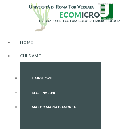
E
C
O
M
I
C
R
O
LABORATORI DI ECOTOSSICOLOGIA E MICROBIOLOGIA
HOME
CHI SIAMO
L. MIGLIORE
M.C. THALLER
MARCO MARIA D’ANDREA