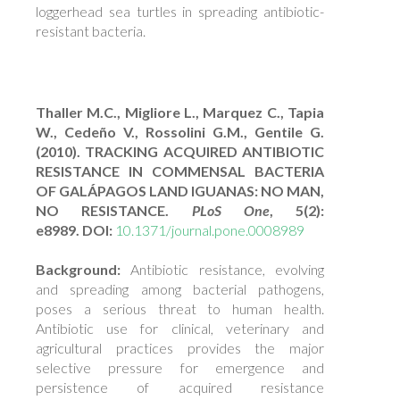
loggerhead sea turtles in spreading antibiotic-
resistant bacteria.
Thaller M.C., Migliore L., Marquez C., Tapia
W., Cedeño V., Rossolini G.M., Gentile G.
(2010). TRACKING ACQUIRED ANTIBIOTIC
RESISTANCE IN COMMENSAL BACTERIA
OF GALÁPAGOS LAND IGUANAS: NO MAN,
NO RESISTANCE.
PLoS One
, 5(2):
e8989. DOI:
10.1371/journal.pone.0008989
Background:
Antibiotic resistance, evolving
and spreading among bacterial pathogens,
poses a serious threat to human health.
Antibiotic use for clinical, veterinary and
agricultural practices provides the major
selective pressure for emergence and
persistence of acquired resistance