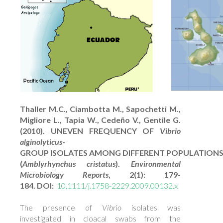
Thaller M.C., Ciambotta M., Sapochetti M.,
Migliore L., Tapia W., Cedeño V., Gentile G.
(2010). UNEVEN FREQUENCY OF
Vibrio
alginolyticus
-
GROUP ISOLATES AMONG DIFFERENT POPULATIONS
(
Amblyrhynchus cristatus
).
Environmental
Microbiology Reports
, 2(1): 179-
184. DOI:
10.1111/j.1758-2229.2009.00132.x
The presence of
Vibrio
isolates was
investigated in cloacal swabs from the