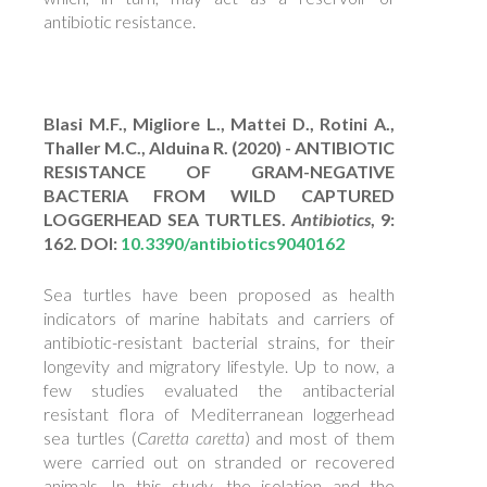
antibiotic resistance.
Blasi M.F., Migliore L., Mattei D., Rotini A.,
Thaller M.C., Alduina R. (2020) - ANTIBIOTIC
RESISTANCE OF GRAM-NEGATIVE
BACTERIA FROM WILD CAPTURED
LOGGERHEAD SEA TURTLES.
Antibiotics
, 9:
162. DOI:
10.3390/antibiotics9040162
Sea turtles have been proposed as health
indicators of marine habitats and carriers of
antibiotic-resistant bacterial strains, for their
longevity and migratory lifestyle. Up to now, a
few studies evaluated the antibacterial
resistant flora of Mediterranean loggerhead
sea turtles (
Caretta caretta
) and most of them
were carried out on stranded or recovered
animals. In this study, the isolation and the