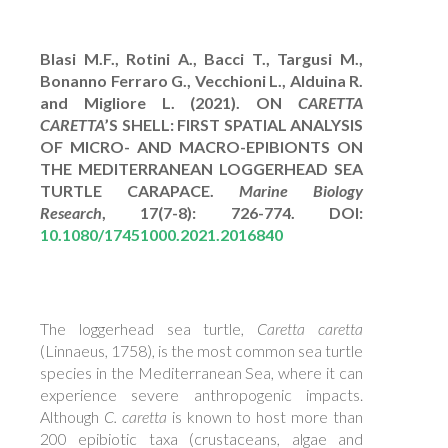
Blasi M.F., Rotini A., Bacci T., Targusi M.,
Bonanno Ferraro G., Vecchioni L., Alduina R.
and Migliore L. (2021).
ON
CARETTA
CARETTA
’S SHELL: FIRST SPATIAL ANALYSIS
OF MICRO- AND MACRO-EPIBIONTS ON
THE MEDITERRANEAN LOGGERHEAD SEA
TURTLE CARAPACE.
Marine Biology
Research
, 17(7-8): 726-774. DOI:
10.1080/17451000.2021.2016840
The loggerhead sea turtle,
Caretta caretta
(Linnaeus, 1758), is the most common sea turtle
species in the Mediterranean Sea, where it can
experience severe anthropogenic impacts.
Although
C. caretta
is known to host more than
200 epibiotic taxa (crustaceans, algae and