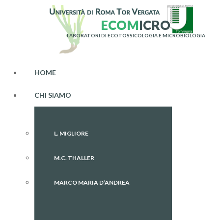
E
C
O
M
I
C
R
O
LABORATORI DI ECOTOSSICOLOGIA E MICROBIOLOGIA
HOME
CHI SIAMO
L. MIGLIORE
M.C. THALLER
MARCO MARIA D’ANDREA