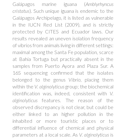
Galápagos marine iguana (
Amblyrhyncus
cristatus
). Such unique iguana is endemic to the
Galápagos Archipelago, it is listed as vulnerable
in the IUCN Red List (2009), and is strictly
protected by CITES and Ecuador laws. Our
results revealed an uneven isolation frequency
of vibrios from animals living in different settings:
maximal among the Santa Fe population, scarce
at Bahía Tortuga but practically absent in the
samples from Puerto Ayora and Plaza Sur. A
16S sequencing confirmed that the isolates
belonged to the genus
Vibrio
, placing them
within the
V. alginolyticus
group; the biochemical
identification was, indeed, consistent with
V.
alginolyticus
features. The reason of the
observed discrepancy is not clear, but could be
either linked to an higher pollution in the
inhabited or more touristic places or to
differential influence of chemical and physical
parameters at a local scale. As
V. alginolyticus
is