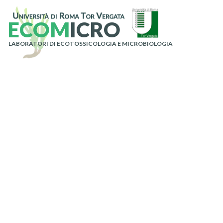
E
C
O
M
I
C
R
O
LABORATORI DI ECOTOSSICOLOGIA E MICROBIOLOGIA