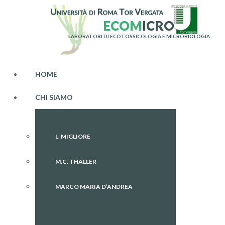
E
C
O
M
I
C
R
O
LABORATORI DI ECOTOSSICOLOGIA E MICROBIOLOGIA
HOME
CHI SIAMO
L. MIGLIORE
M.C. THALLER
MARCO MARIA D’ANDREA